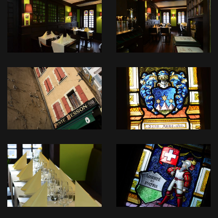
READ
READ
MORE
MORE
READ
READ
MORE
MORE
READ
READ
MORE
MORE