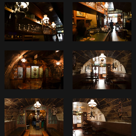
READ
READ
MORE
MORE
READ
READ
MORE
MORE
READ
READ
MORE
MORE